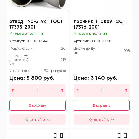
отвод П90-219х11 ГОСТ
тройник П 108х9 ГОСТ
17375-2001
17376-2001
✔ товар в наличии
✔ товар в наличии
Артикул: 00-00033140
Артикул: 00-00033181
Марка стали:
20
Диаметр Ду,
108
мм:
Наружный
диаметр Дн,
219
мм:
Угол отвода:
90 градусов
Цена:
5 800
руб.
Цена:
3 140
руб.
В корзину
В корзину