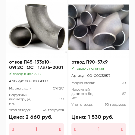
отвод П45-133х10-
отвод П90-57х9
09Г2С ГОСТ 17375-2001
✔ товар в наличии
✔ товар в наличии
Артикул: 00-00032877
Артикул: 00-00031803
Марка стали:
20
Марка стали:
09Г2С
Наружный
диаметр Дн,
57
Наружный
мм:
диаметр Дн,
133
мм:
Угол отвода:
90 градусов
Угол отвода:
45 градусов
Цена:
2 660
руб.
Цена:
1 530
руб.