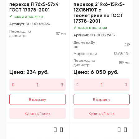
переход П 76х5-57х4
переход 219х6-159х5-
ГОСТ 17378-2001
12Х18Н10Т с
геометрией по ГОСТ
✔ товар в наличии
17378-2001
Артикул: 00-00025324
✔ товар в наличии
Переход на
57 мм
Артикул: 00-00027905
диаметр:
Диаметр Ду,
219
мм:
Марка стали:
12х18н10т
Переход на
159 мм
диаметр:
Цена:
234
руб.
Цена:
6 050
руб.
В корзину
В корзину