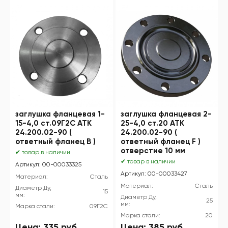
заглушка фланцевая 1-
заглушка фланцевая 2-
15-4,0 ст.09Г2С АТК
25-4,0 ст.20 АТК
24.200.02-90 (
24.200.02-90 (
ответный фланец B )
ответный фланец F )
отверстие 10 мм
✔ товар в наличии
✔ товар в наличии
Артикул: 00-00033325
Артикул: 00-00033427
Материал:
Сталь
Материал:
Сталь
Диаметр Ду,
15
мм:
Диаметр Ду,
25
мм:
Марка стали:
09Г2С
Марка стали:
20
Цена:
335
руб.
Цена:
385
руб.