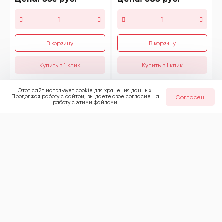
В корзину
В корзину
Этот сайт использует cookie для хранения данных.
Продолжая работу с сайтом, вы даете свое согласие на
Согласен
работу с этими файлами.
переход П 273х7-108х4
Переход К-1-33,7х2,3-
ст.09Г2С ГОСТ 17378-
21,3х2 ст.09г2с